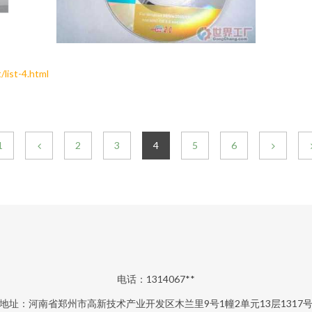
st-4.html
1
2
3
4
5
6
电话：1314067**
地址：河南省郑州市高新技术产业开发区木兰里9号1幢2单元13层1317